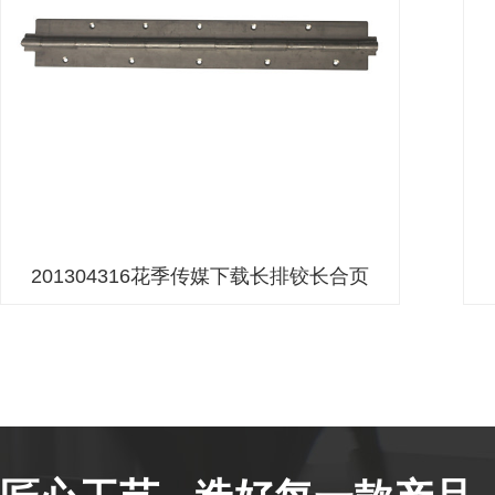
201304316花季传媒下载长排铰长合页